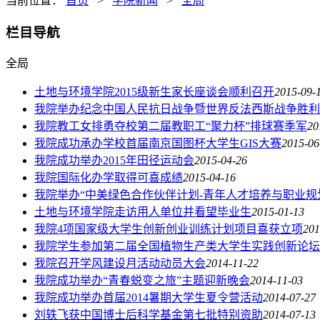
当前位置：
首页
>
学院新闻
>
全局
栏目导航
全局
土地与环境学院2015级新生家长座谈会顺利召开
2015-09-
我院举办纪念中国人民抗日战争暨世界反法西斯战争胜利
我院教工女排勇夺校第二届教职工“聚力杯”排球赛季军
20
我院成功承办学校首届南京国图杯大学生GIS大赛
2015-06
我院成功举办2015年田径运动会
2015-04-26
我院国际化办学取得可喜成绩
2015-04-16
我院举办“中美绿色合作伙伴计划-青年人才培养与职业规
土地与环境学院走访用人单位并看望毕业生
2015-01-13
我院4项国家级大学生创新创业训练计划项目喜获立项
201
我院学生参加第二届全国植物生产类大学生实践创新论坛
我院召开学风建设月活动动员大会
2014-11-22
我院成功举办“青春蜕变之旅”主题迎新晚会
2014-11-03
我院成功举办首届2014暑期大学生夏令营活动
2014-07-27
刘轶飞获中国博士后科学基金第七批特别资助
2014-07-13