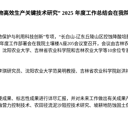
高效生产关键技术研究” 2025 年度工作总结会在我
土地保护与利用科技创新”专项，“长白山-辽东丘陵山区控蚀降酸
026年度工作部署会在我院土壤楼A座205会议室召开，会议由
、沈阳农业大学、吉林省农业科学院和吉林农业大学等10余位专
李琪研究员、沈阳农业大学范昊明教授、吉林省农业科学院赵洪
要成果、标志性成果进行详尽汇报，并对未来工作做出有关成果
蚀营力控制技术、农田径流泥沙阻控技术研究、坡耕地防蚀固土